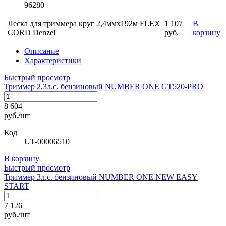
96280
Леска для триммера круг 2,4ммх192м FLEX
1 107
В
CORD Denzel
руб.
корзину
Описание
Характеристики
Быстрый просмотр
Триммер 2,3л.с. бензиновый NUMBER ONE GT520-PRO
8 604
руб./шт
Код
UT-00006510
В корзину
Быстрый просмотр
Триммер 3л.с. бензиновый NUMBER ONE NEW EASY
START
7 126
руб./шт