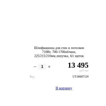
Шлифмашина для стен и потолков
710Вт, 700-1700об/мин,
225/215/210мм,липучка, б/с щеток
13 495
руб./шт
Код
UT-00007129
В корзину