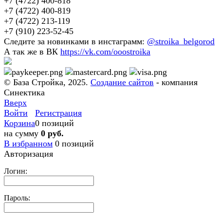
+7 (4722) 400-818
+7 (4722) 400-819
+7 (4722) 213-119
+7 (910) 223-52-45
Следите за новинками в инстаграмм:
@stroika_belgorod
А так же в ВК
https://vk.com/ooostroika
© База Стройка, 2025.
Создание сайтов
- компания
Синектика
Вверх
Войти
Регистрация
Корзина
0 позиций
на сумму
0 руб.
В избранном
0
позиций
Авторизация
Логин:
Пароль: