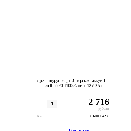
Дрель-шуруповерт Интерскол, аккум,Li-
ion 0-350/0-1100об/мин, 12V 2Ач
2 716
руб./шт
Код
UT-00004289
В корзину