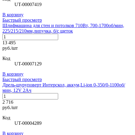
UT-00007419
В корзину
Быстрый просмотр
Шлифмашина для стен и потолков 710Вт, 700-1700об/мин,
225/215/210мм,липучка, б/с щеток
13 495
руб./шт
Код
UT-00007129
В корзину
Быстрый просмотр
Дрель-шуруповерт Интерскол, аккум,Li-ion 0-350/0-1100об/
мин, 12V 2Ач
2 716
руб./шт
Код
UT-00004289
В корзину