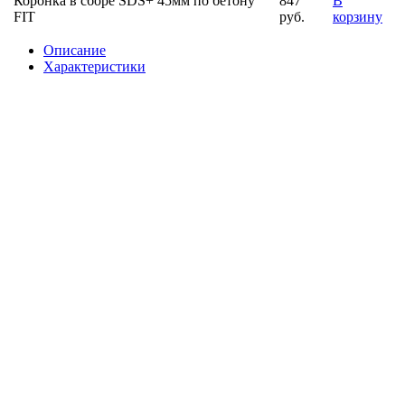
Коронка в сборе SDS+ 45мм по бетону
847
В
FIT
руб.
корзину
Описание
Характеристики