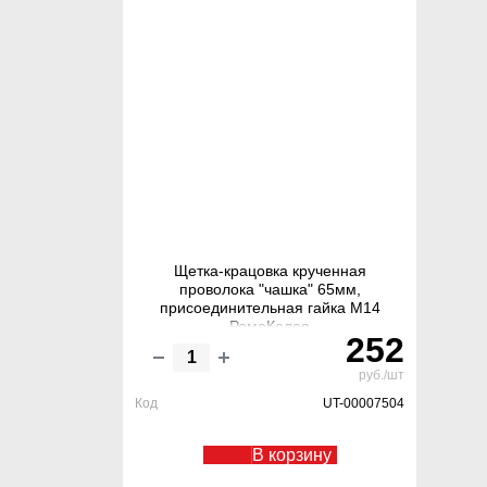
Щетка-крацовка крученная
проволока "чашка" 65мм,
присоединительная гайка М14
РемоКолор
252
руб./шт
Код
UT-00007504
В корзину