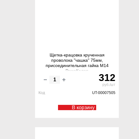
Щетка-крацовка крученная
проволока "чашка" 75мм,
присоединительная гайка М14
РемоКолор
312
руб./шт
Код
UT-00007505
В корзину