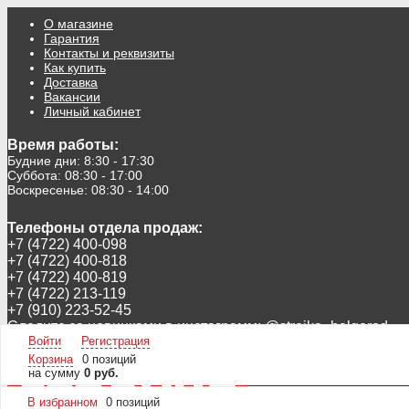
О магазине
Гарантия
Контакты и реквизиты
Как купить
Доставка
Вакансии
Личный кабинет
Время работы:
Будние дни: 8:30 - 17:30
Суббота: 08:30 - 17:00
Воскресенье: 08:30 - 14:00
Телефоны отдела продаж:
+7 (4722) 400-098
+7 (4722) 400-818
+7 (4722) 400-819
+7 (4722) 213-119
+7 (910) 223-52-45
Следите за новинками в инстаграмм:
@stroika_belgorod
Войти
Регистрация
А так же в ВК
https://vk.com/ooostroika
Корзина
0 позиций
на сумму
0 руб.
В избранном
0
позиций