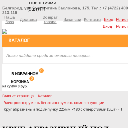
отверстиями
Белгород, ул. Константина Заслонова, 175. Тел.: +7 (4722) 400
(5шт) FIT
213-119
Наша
Возврат
Доставка
Вакансии
Контакты
Вход
Регис
база
товара
Вход
Регис
КАТАЛОГ
0
В ИЗБРАННОМ
0
КОРЗИНА
на сумму
0 руб.
Главная страница
Каталог
Электроинструмент, бензоинструмент, комплектующие
Круг абразивный под липучку 225мм Р180 с отверстиями (5шт) FIT