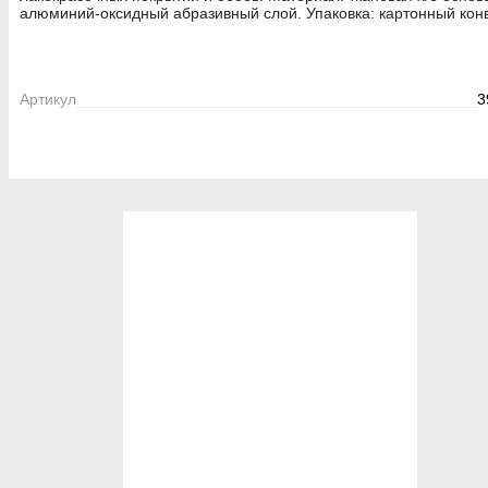
алюминий-оксидный абразивный слой. Упаковка: картонный конв
Артикул
3