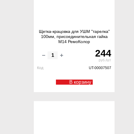
Щетка-крацовка для УШМ "тарелка"
100мм, присоединительная гайка
М14 РемоКолор
244
руб./шт
Код
UT-00007507
В корзину