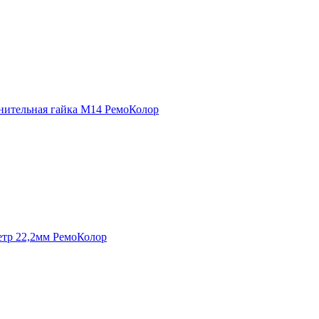
нительная гайка М14 РемоКолор
етр 22,2мм РемоКолор