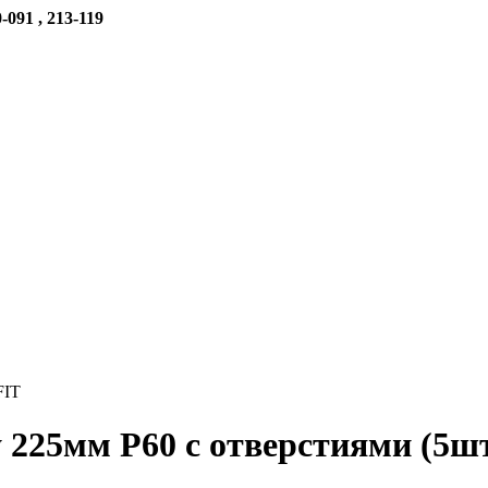
-091 , 213-119
FIT
 225мм Р60 с отверстиями (5ш