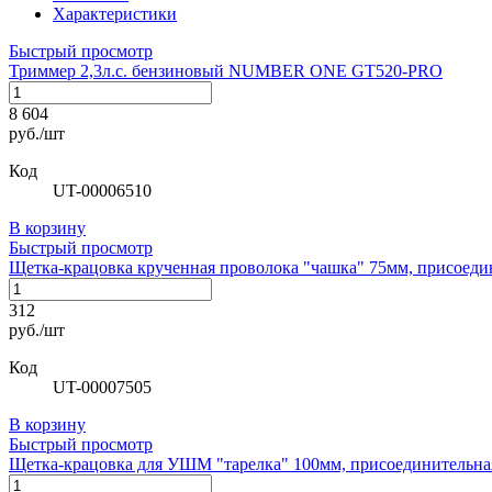
Характеристики
Быстрый просмотр
Триммер 2,3л.с. бензиновый NUMBER ONE GT520-PRO
8 604
руб./шт
Код
UT-00006510
В корзину
Быстрый просмотр
Щетка-крацовка крученная проволока "чашка" 75мм, присоеди
312
руб./шт
Код
UT-00007505
В корзину
Быстрый просмотр
Щетка-крацовка для УШМ "тарелка" 100мм, присоединительна