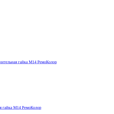
нительная гайка М14 РемоКолор
я гайка М14 РемоКолор