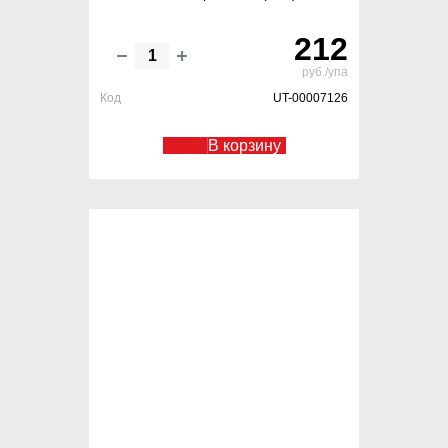
212
руб./упа
Код
UT-00007126
В корзину