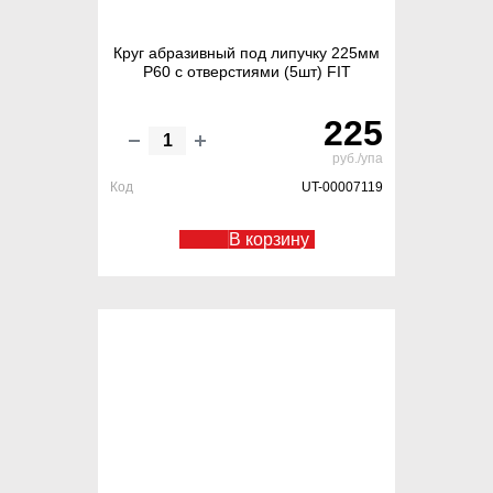
Круг абразивный под липучку 225мм
Р60 с отверстиями (5шт) FIT
225
руб./упа
Код
UT-00007119
В корзину