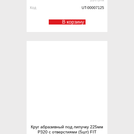
руб./упа
Код
UT-00007125
В корзину
Круг абразивный под липучку 225мм
Р320 с отверстиями (5шт) FIT