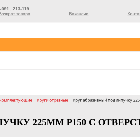
-091 , 213-119
Возврат товара
Вакансии
Конта
, комплектующие
Круги отрезные
Круг абразивный под липучку 225м
УЧКУ 225ММ Р150 С ОТВЕРСТ