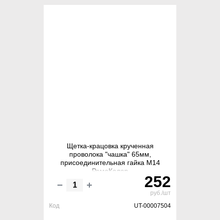
Щетка-крацовка крученная
проволока "чашка" 65мм,
присоединительная гайка М14
РемоКолор
252
руб./шт
Код
UT-00007504