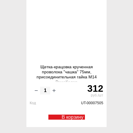
Щетка-крацовка крученная
проволока "чашка" 75мм,
присоединительная гайка М14
РемоКолор
312
руб./шт
Код
UT-00007505
В корзину