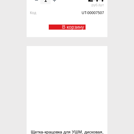
руб./шт
Код
UT-00007507
В корзину
Щетка-крацовка для УШМ, дисковая,