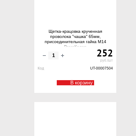
Щетка-крацовка крученная
проволока "чашка" 65мм,
присоединительная гайка М14
РемоКолор
252
руб./шт
Код
UT-00007504
В корзину