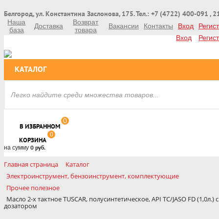
Белгород, ул. Константина Заслонова, 175. Тел.: +7 (4722) 400-091 , 
Наша
Возврат
Доставка
Вакансии
Контакты
Вход
Регис
база
товара
Вход
Регис
КАТАЛОГ
0
В ИЗБРАННОМ
0
КОРЗИНА
на сумму
0 руб.
Главная страница
Каталог
Электроинструмент, бензоинструмент, комплектующие
Прочее полезное
Масло 2-х тактное TUSCAR, полусинтетическое, API TC/JASO FD (1,0л.) с
дозатором