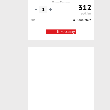
РемоКолор
312
руб./шт
Код
UT-00007505
В корзину