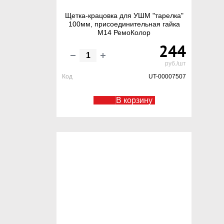
Щетка-крацовка для УШМ "тарелка"
100мм, присоединительная гайка
М14 РемоКолор
244
руб./шт
Код
UT-00007507
В корзину