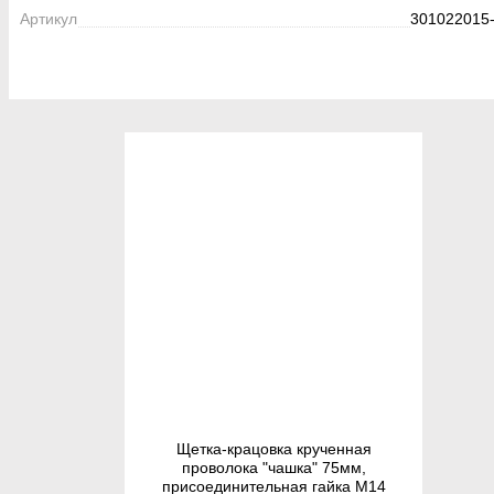
Артикул
301022015-
Щетка-крацовка крученная
проволока "чашка" 75мм,
присоединительная гайка М14