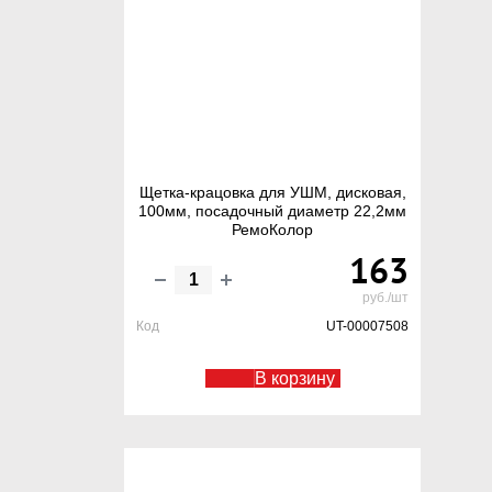
Щетка-крацовка для УШМ, дисковая,
100мм, посадочный диаметр 22,2мм
РемоКолор
163
руб./шт
Код
UT-00007508
В корзину