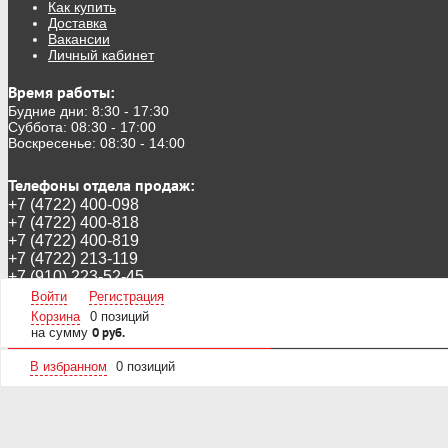
Как купить
Доставка
Вакансии
Личный кабинет
Время работы:
Будние дни: 8:30 - 17:30
Суббота: 08:30 - 17:00
Воскресенье: 08:30 - 14:00
Телефоны отдела продаж:
+7 (4722) 400-098
+7 (4722) 400-818
+7 (4722) 400-819
+7 (4722) 213-119
+7 (910) 223-52-45
Следите за новинками в инстаграмм:
@stroika_belgorod
Войти
Регистрация
А так же в ВК
https://vk.com/ooostroika
Корзина
0 позиций
на сумму
0 руб.
В избранном
0
позиций