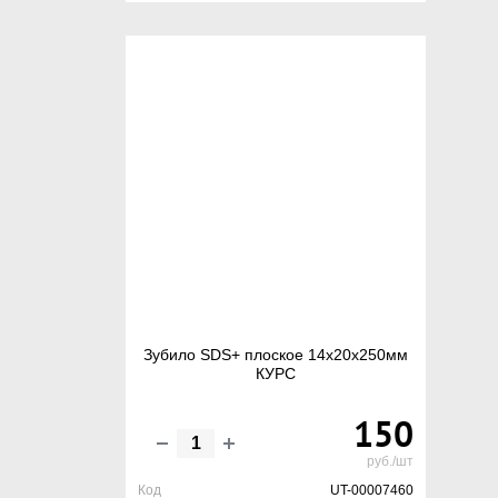
Зубило SDS+ плоское 14х20х250мм
КУРС
150
руб./шт
Код
UT-00007460