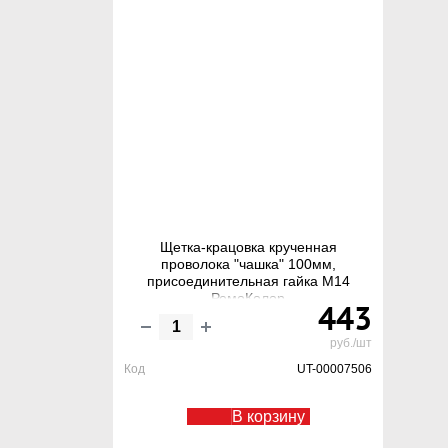
Щетка-крацовка крученная
проволока "чашка" 100мм,
присоединительная гайка М14
РемоКолор
443
руб./шт
Код
UT-00007506
В корзину