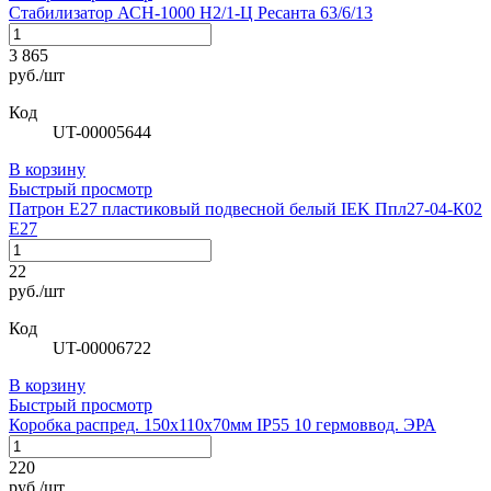
Стабилизатор АСН-1000 Н2/1-Ц Ресанта 63/6/13
3 865
руб./шт
Код
UT-00005644
В корзину
Быстрый просмотр
Патрон Е27 пластиковый подвесной белый IEK Ппл27-04-К02
Е27
22
руб./шт
Код
UT-00006722
В корзину
Быстрый просмотр
Коробка распред. 150х110х70мм IP55 10 гермоввод. ЭРА
220
руб./шт