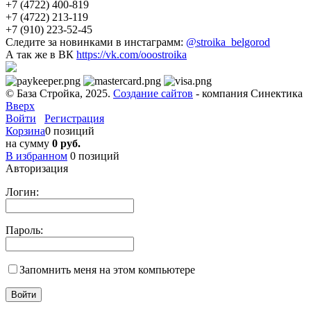
+7 (4722) 400-819
+7 (4722) 213-119
+7 (910) 223-52-45
Следите за новинками в инстаграмм:
@stroika_belgorod
А так же в ВК
https://vk.com/ooostroika
© База Стройка, 2025.
Создание сайтов
- компания Синектика
Вверх
Войти
Регистрация
Корзина
0 позиций
на сумму
0 руб.
В избранном
0
позиций
Авторизация
Логин:
Пароль:
Запомнить меня на этом компьютере