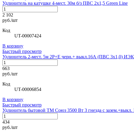
Удлинитель на катушке 4-мест. 30м б/з ПВС 2х1,5 Green Line
2 102
руб./шт
Код
UT-00007424
В корзину
Быстрый просмотр
Удлинитель 2-мест. 5м 2P+E черн.+ выкл.16А (ПВС 3х1,0) ИЭК
663
руб./шт
Код
UT-00006854
В корзину
Быстрый просмотр
Удлинитель бытовой ТМ Союз 3500 Вт 3 гнезда с зазем.+выкл
434
руб./шт