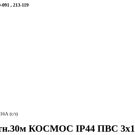
-091 , 213-119
6А (с/з)
тн.30м КОСМОС IP44 ПВС 3х1,5