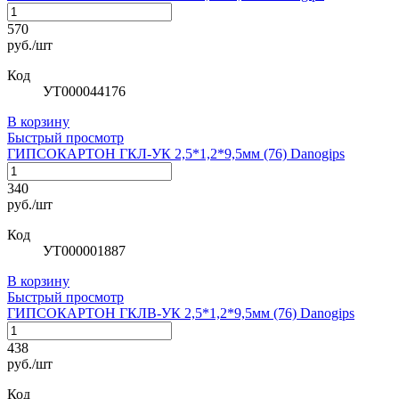
570
руб./шт
Код
УТ000044176
В корзину
Быстрый просмотр
ГИПСОКАРТОН ГКЛ-УК 2,5*1,2*9,5мм (76) Danogips
340
руб./шт
Код
УТ000001887
В корзину
Быстрый просмотр
ГИПСОКАРТОН ГКЛВ-УК 2,5*1,2*9,5мм (76) Danogips
438
руб./шт
Код