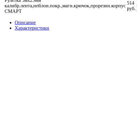
Рулетка 5мх25мм
514
калибр.лента,нейлон.покр.,магн.крючок,прорезин.корпус
руб.
СМАРТ
Описание
Характеристики