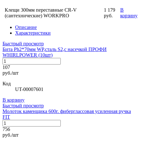
Клещи 300мм переставные CR-V
1 179
В
(сантехнические) WORKPRO
руб.
корзину
Описание
Характеристики
Быстрый просмотр
Бита Ph2*70мм WP,сталь S2,с насечкой ПРОФИ
WHIRLPOWER (10шт)
107
руб./шт
Код
UT-00007601
В корзину
Быстрый просмотр
Молоток каменщика 600г. фиберглассовая усиленная ручка
FIT
756
руб./шт