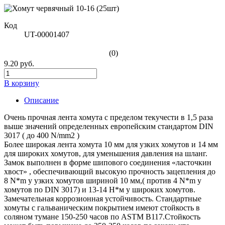
Код
UT-00001407
(0)
9.20 руб.
В корзину
Описание
Очень прочная лента хомута с пределом текучести в 1,5 раза
выше значений определенных европейским стандартом DIN
3017 ( до 400 N/mm2 )
Более широкая лента хомута 10 мм для узких хомутов и 14 мм
для широких хомутов, для уменьшения давления на шланг.
Замок выполнен в форме шипового соединения «ласточкин
хвост» , обеспечивающий высокую прочность зацепления до
8 N*m у узких хомутов шириной 10 мм,( против 4 N*m у
хомутов по DIN 3017) и 13-14 Н*м у широких хомутов.
Замечательная коррозионная устойчивость. Стандартные
хомуты с гальваническим покрытием имеют стойкость в
соляном тумане 150-250 часов по ASTM B117.Стойкость