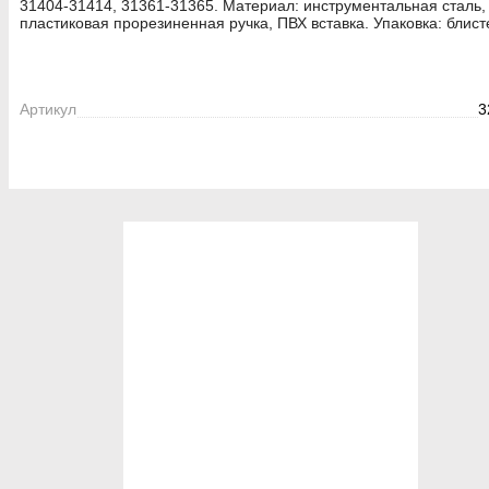
31404-31414, 31361-31365. Материал: инструментальная сталь,
пластиковая прорезиненная ручка, ПВХ вставка. Упаковка: блист
Артикул
3