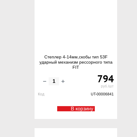
Степлер 4-14мм,скобы тип 53F
ударный механизм рессорного типа
FIT
794
руб./шт
Код
UT-00006841
В корзину