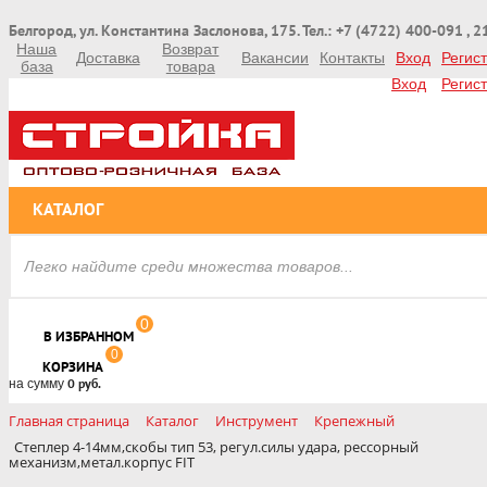
Белгород, ул. Константина Заслонова, 175. Тел.: +7 (4722) 400-091 , 
Наша
Возврат
Доставка
Вакансии
Контакты
Вход
Регис
база
товара
Вход
Регис
КАТАЛОГ
0
В ИЗБРАННОМ
0
КОРЗИНА
на сумму
0 руб.
Главная страница
Каталог
Инструмент
Крепежный
Степлер 4-14мм,скобы тип 53, регул.силы удара, рессорный
механизм,метал.корпус FIT