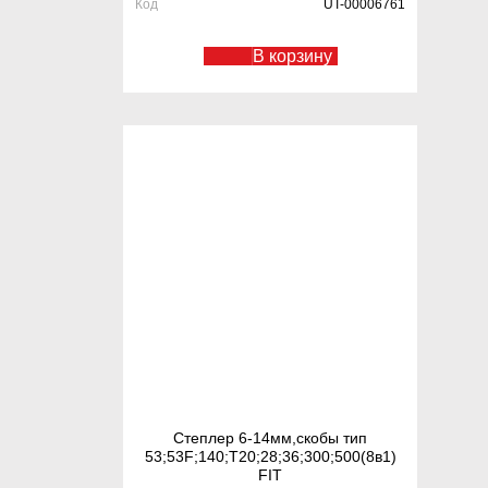
Код
UT-00006761
В корзину
Степлер 6-14мм,скобы тип
53;53F;140;Т20;28;36;300;500(8в1)
FIT