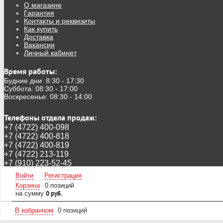
О магазине
Гарантия
Контакты и реквизиты
Как купить
Доставка
Вакансии
Личный кабинет
Время работы:
Будние дни: 8:30 - 17:30
Суббота: 08:30 - 17:00
Воскресенье: 08:30 - 14:00
Телефоны отдела продаж:
+7 (4722) 400-098
+7 (4722) 400-818
+7 (4722) 400-819
+7 (4722) 213-119
+7 (910) 223-52-45
Следите за новинками в инстаграмм:
@stroika_belgorod
Войти
Регистрация
А так же в ВК
https://vk.com/ooostroika
Корзина
0 позиций
на сумму
0 руб.
В избранном
0
позиций