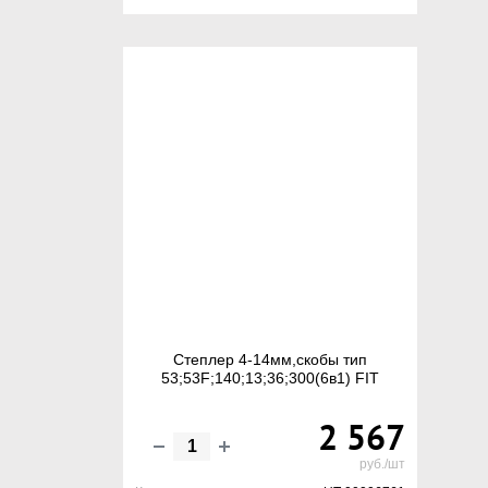
Степлер 4-14мм,скобы тип
53;53F;140;13;36;300(6в1) FIT
2 567
руб./шт