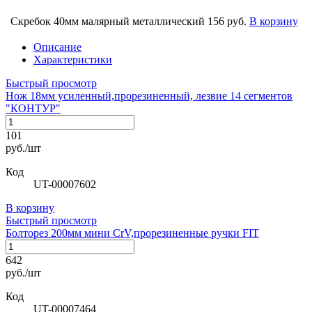
Скребок 40мм малярный металлический
156 руб.
В корзину
Описание
Характеристики
Быстрый просмотр
Нож 18мм усиленный,прорезиненный, лезвие 14 сегментов
"КОНТУР"
101
руб./шт
Код
UT-00007602
В корзину
Быстрый просмотр
Болторез 200мм мини CrV,прорезиненные ручки FIT
642
руб./шт
Код
UT-00007464