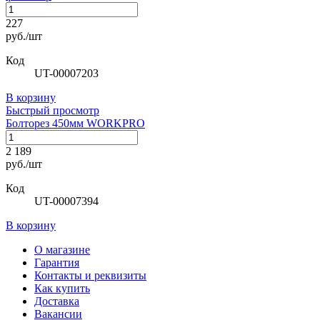
227
руб./шт
Код
UT-00007203
В корзину
Быстрый просмотр
Болторез 450мм WORKPRO
2 189
руб./шт
Код
UT-00007394
В корзину
О магазине
Гарантия
Контакты и реквизиты
Как купить
Доставка
Вакансии