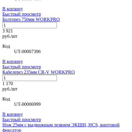
В корзину
Быстрый просмотр
Болторез 750мм WORKPRO
3 921
руб./шт
Код
UT-00007396
В корзину
Быстрый просмотр
Кабелерез 235мм CR-V WORKPRO
1 170
руб./шт
Код
UT-00006999
В корзину
Быстрый просмотр
Нож 25мм с выдвижным лезвием ЭКШН, HCS, винтовой
фиксатор