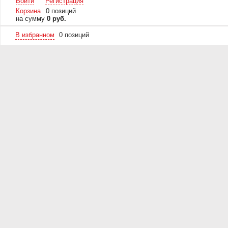
Войти
Регистрация
Корзина
0 позиций
на сумму
0 руб.
В избранном
0
позиций
О магазине
Гарантия
Контакты и реквизиты
Как купить
Доставка
Вакансии
Личный кабинет
Время работы:
Будние дни: 8:30 - 17:30
Суббота: 08:30 - 17:00
Воскресенье: 08:30 - 14:00
Телефоны отдела продаж:
+7 (4722) 400-098
+7 (4722) 400-818