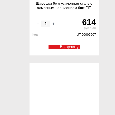
Шарошки 6мм усиленная сталь с
алмазным напылением 6шт FIT
614
руб./наб
Код
UT-00007607
В корзину