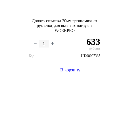
Долото-стамеска 20мм эргономичная
рукоятка, для высоких нагрузок
WORKPRO
633
руб./шт
Код
UT-00007335
В корзину