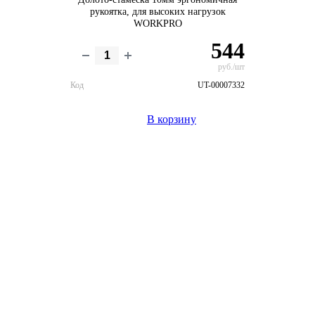
рукоятка, для высоких нагрузок
WORKPRO
544
руб./шт
Код
UT-00007332
В корзину