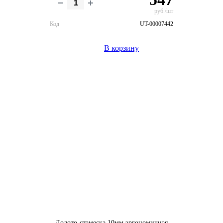
руб./шт
Код
UT-00007442
В корзину
Долото-стамеска 10мм эргономичная