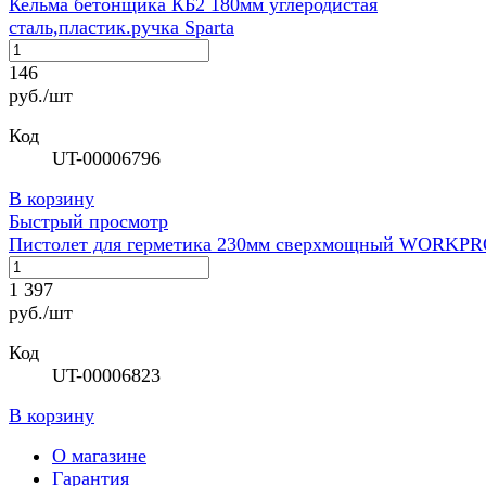
Кельма бетонщика КБ2 180мм углеродистая
сталь,пластик.ручка Sparta
146
руб./шт
Код
UT-00006796
В корзину
Быстрый просмотр
Пистолет для герметика 230мм сверхмощный WORKP
1 397
руб./шт
Код
UT-00006823
В корзину
О магазине
Гарантия