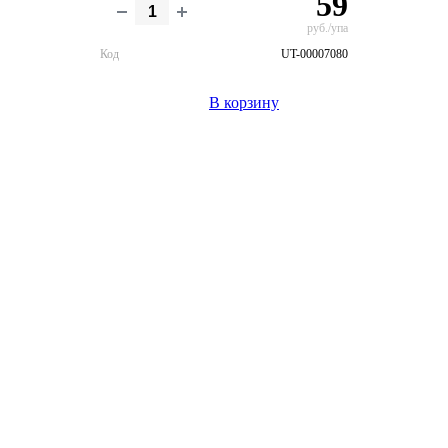
59
руб./упа
Код
UT-00007080
В корзину