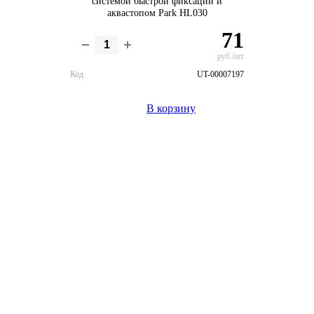
системой быстрой фиксации и
аквастопом Park HL030
71
руб./шт
Код
UT-00007197
В корзину