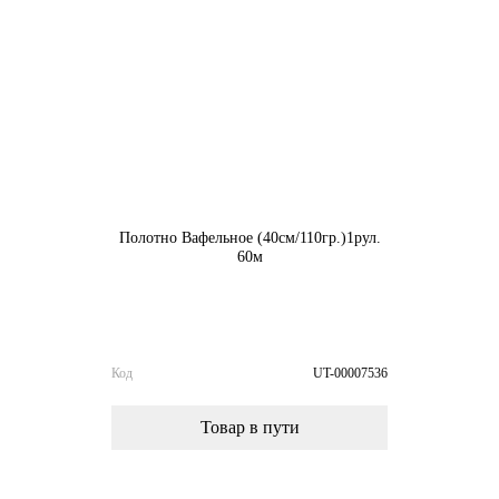
Полотно Вафельное (40см/110гр.)1рул.
60м
Код
UT-00007536
Товар в пути