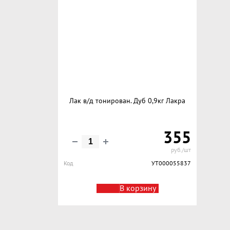
Лак в/д тонирован. Дуб 0,9кг Лакра
355
руб./шт
Код
УТ000055837
В корзину