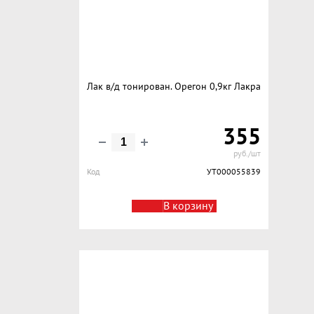
Лак в/д тонирован. Орегон 0,9кг Лакра
355
руб./шт
Код
УТ000055839
В корзину