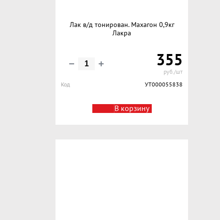
Лак в/д тонирован. Махагон 0,9кг
Лакра
355
руб./шт
Код
УТ000055838
В корзину