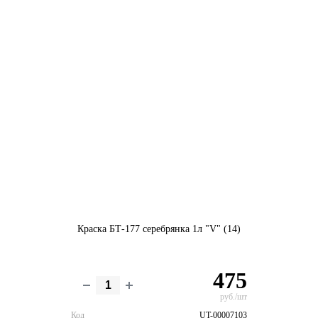
Краска БТ-177 серебрянка 1л "V" (14)
475
руб./шт
Код
UT-00007103