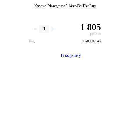
Краска "Фасадная" 14кг/BelEkoLux
1 805
руб./шт
Код
UT-00002346
В корзину