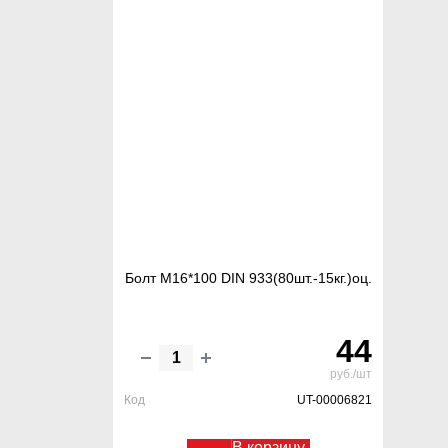
Болт М16*100 DIN 933(80шт.-15кг.)оц.
44
руб./шт
Код
UT-00006821
В корзину