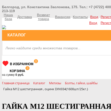
Белгород, ул. Константина Заслонова, 175. Тел.: +7 (4722) 400
213-119
Наша
Возврат
Доставка
Вакансии
Контакты
Вход
Регис
база
товара
Вход
Регис
КАТАЛОГ
0
В ИЗБРАННОМ
0
КОРЗИНА
на сумму
0 руб.
Главная страница
Каталог
Метизы
Болты, гайки, шайбы
Гайка М12 шестигранная , оцинк DIN934(1600шт/25кг.)
ГАЙКА М12 ШЕСТИГРАННАЯ 