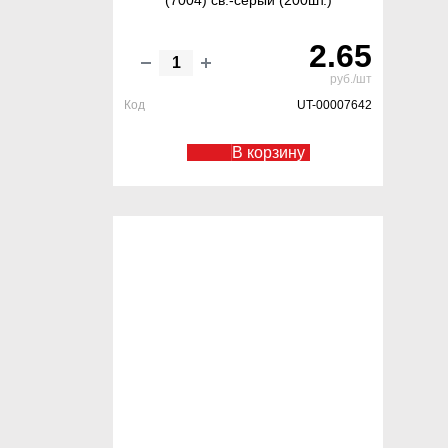
(7004) св.-серый (200шт.)
2.65
руб./шт
Код
UT-00007642
В корзину