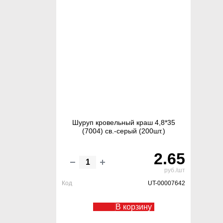
Шуруп кровельный краш 4,8*35
(7004) св.-серый (200шт.)
2.65
руб./шт
Код
UT-00007642
В корзину