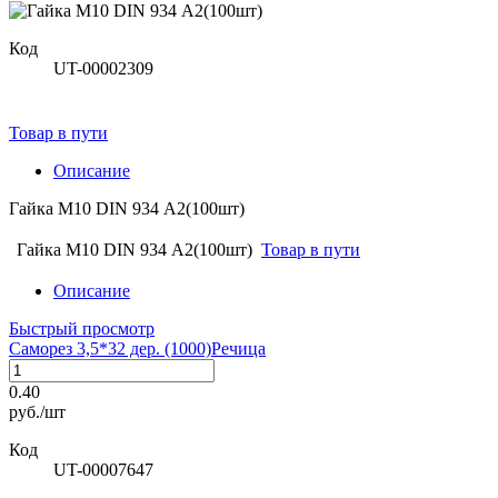
Код
UT-00002309
Товар в пути
Описание
Гайка М10 DIN 934 А2(100шт)
Гайка М10 DIN 934 А2(100шт)
Товар в пути
Описание
Быстрый просмотр
Саморез 3,5*32 дер. (1000)Речица
0.40
руб./шт
Код
UT-00007647