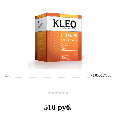
Код
УТ000057533
(0)
510 руб.