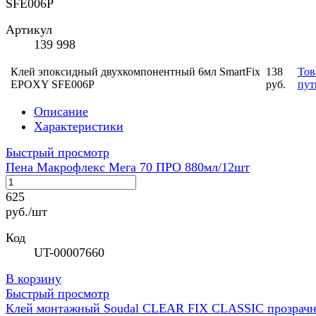
SFE006P
Артикул
139 998
Клей эпоксидный двухкомпонентный 6мл SmartFix
138
Тов
EPOXY SFE006P
руб.
пут
Описание
Характеристики
Быстрый просмотр
Пена Макрофлекс Мега 70 ПРО 880мл/12шт
625
руб./шт
Код
UT-00007660
В корзину
Быстрый просмотр
Клей монтажный Soudal CLEAR FIX CLASSIC прозрач