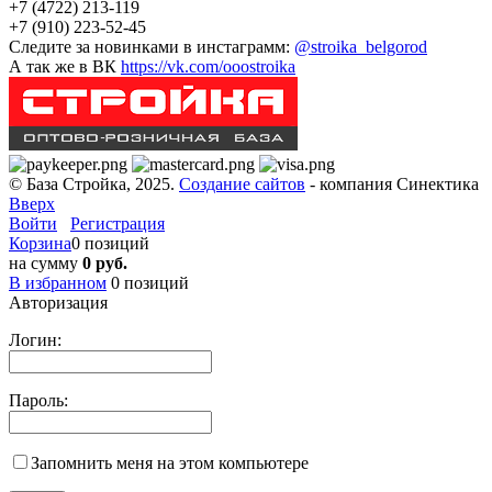
+7 (4722) 213-119
+7 (910) 223-52-45
Следите за новинками в инстаграмм:
@stroika_belgorod
А так же в ВК
https://vk.com/ooostroika
© База Стройка, 2025.
Создание сайтов
- компания Синектика
Вверх
Войти
Регистрация
Корзина
0 позиций
на сумму
0 руб.
В избранном
0
позиций
Авторизация
Логин:
Пароль:
Запомнить меня на этом компьютере