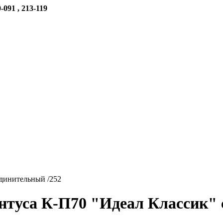
-091 , 213-119
динительный /252
уса К-П70 "Идеал Классик" с