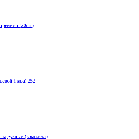
тренний (20шт)
евой (пара) 252
 наружный (комплект)