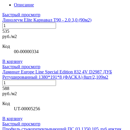
Описание
Быстрый просмотр
Линолеум Elite Карнавал Т90 - 2.0 3,0 (90м2)
535
руб./м2
Код
00-00000334
В корзину
Быстрый просмотр
Ламинат Europe Line Special Edition 832 4V D2987 ДУБ
Ретушированный 1380*191*8 (ФАСКА) 8шт/2,109м2
588
руб./м2
Код
UT-00005256
В корзину
Быстрый просмотр
Профиль стыкоперекрывающий ПС 03.1350.105 дуб арктик