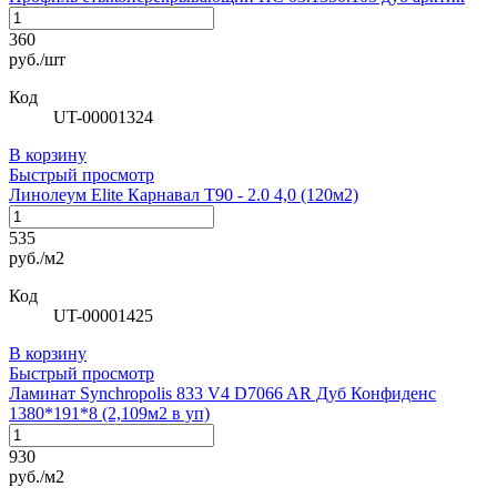
360
руб./шт
Код
UT-00001324
В корзину
Быстрый просмотр
Линолеум Elite Карнавал Т90 - 2.0 4,0 (120м2)
535
руб./м2
Код
UT-00001425
В корзину
Быстрый просмотр
Ламинат Synchropolis 833 V4 D7066 AR Дуб Конфиденс
1380*191*8 (2,109м2 в уп)
930
руб./м2