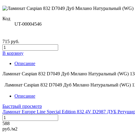
Код
UT-00004546
715 руб.
В корзину
Описание
Ламинат Caspian 832 D7049 Дуб Милано Натуральный (WG) 138
Ламинат Caspian 832 D7049 Дуб Милано Натуральный (WG) 13
Описание
Быстрый просмотр
Ламинат Europe Line Special Edition 832 4V D2987 ДУБ Рету
588
руб./м2