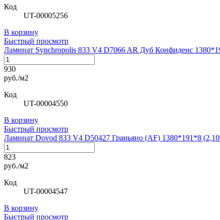
Код
UT-00005256
В корзину
Быстрый просмотр
Ламинат Synchropolis 833 V4 D7066 AR Дуб Конфиденс 1380*19
930
руб./м2
Код
UT-00004550
В корзину
Быстрый просмотр
Ламинат Dovod 833 V4 D50427 Граньяно (AF) 1380*191*8 (2,10
823
руб./м2
Код
UT-00004547
В корзину
Быстрый просмотр