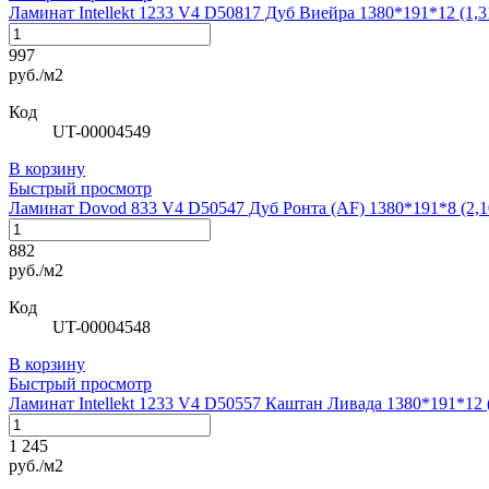
Ламинат Intellekt 1233 V4 D50817 Дуб Виейра 1380*191*12 (1,3
997
руб./м2
Код
UT-00004549
В корзину
Быстрый просмотр
Ламинат Dovod 833 V4 D50547 Дуб Ронта (AF) 1380*191*8 (2,1
882
руб./м2
Код
UT-00004548
В корзину
Быстрый просмотр
Ламинат Intellekt 1233 V4 D50557 Каштан Ливада 1380*191*12 (
1 245
руб./м2