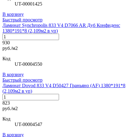
UT-00001425
В корзину
Быстрый просмотр
Ламинат Synchropolis 833 V4 D7066 AR Дуб Конфиденс
1380*191*8 (2,109м2 в уп)
930
руб./м2
Код
UT-00004550
В корзину
Быстрый просмотр
Ламинат Dovod 833 V4 D50427 Граньяно (AF) 1380*191*8
(2,109м2 в уп)
823
руб./м2
Код
UT-00004547
В корзину