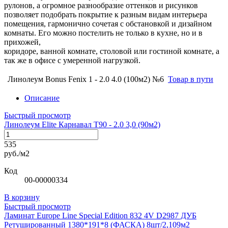
рулонов, а огромное разнообразие оттенков и рисунков
позволяет подобрать покрытие к разным видам интерьера
помещения, гармонично сочетая с обстановкой и дизайном
комнаты. Его можно постелить не только в кухне, но и в
прихожей,
коридоре, ванной комнате, столовой или гостиной комнате, а
так же в офисе с умеренной нагрузкой.
Линолеум Bonus Fenix 1 - 2.0 4.0 (100м2) №6
Товар в пути
Описание
Быстрый просмотр
Линолеум Elite Карнавал Т90 - 2.0 3,0 (90м2)
535
руб./м2
Код
00-00000334
В корзину
Быстрый просмотр
Ламинат Europe Line Special Edition 832 4V D2987 ДУБ
Ретушированный 1380*191*8 (ФАСКА) 8шт/2,109м2