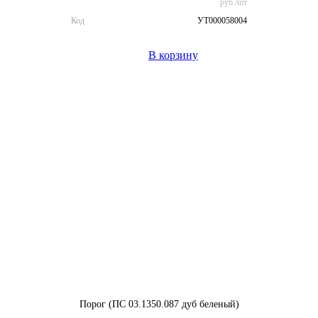
руб./шт
Код
УТ000058004
В корзину
Порог (ПС 03.1350.087 дуб беленый)