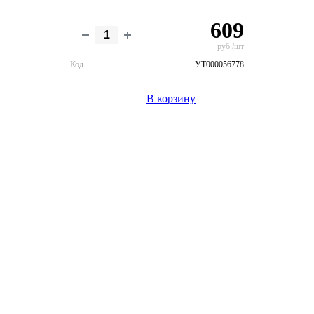
609
руб./шт
Код
УТ000056778
В корзину