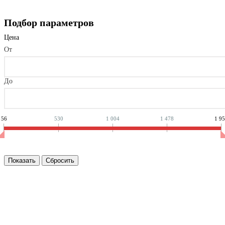
Подбор параметров
Цена
От
До
56
530
1 004
1 478
1 9