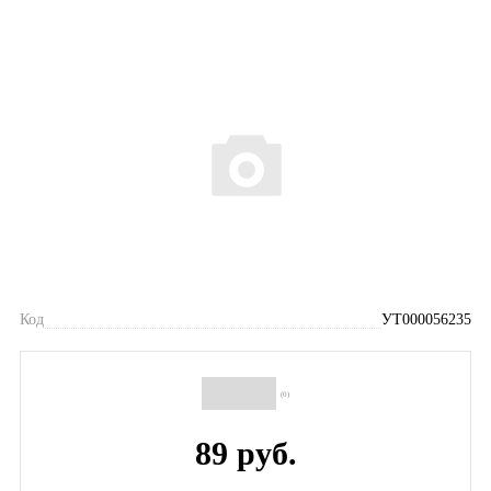
Код
УТ000056235
(0)
89 руб.