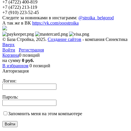
+7 (4722) 400-819
+7 (4722) 213-119
+7 (910) 223-52-45
Следите за новинками в инстаграмм:
@stroika_belgorod
А так же в ВК
https://vk.com/ooostroika
© База Стройка, 2025.
Создание сайтов
- компания Синектика
Вверх
Войти
Регистрация
Корзина
0 позиций
на сумму
0 руб.
В избранном
0
позиций
Авторизация
Логин:
Пароль:
Запомнить меня на этом компьютере