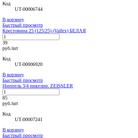
Код
UT-00006744
В корзину
Быстрый просмотр
Крестовина 25 (125/25) (Valfex) БЕЛАЯ
39
руб./шт
Код
UT-00006920
В корзину
Быстрый просмотр
Ниппель 3/4 никелир. ZEISSLER
85
руб./шт
Код
UT-00007241
В корзину
Быстрый просмотр