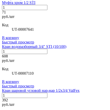
Муфта хром 1/2 STI
71
руб./шт
Код
UT-00007641
В корзину
Быстрый просмотр
Кран водоразборный 3/4" STI (10/100)
608
руб./шт
Код
UT-00007110
В корзину
Быстрый просмотр
Кран шаровой угловой нар-нар 1/2х3/4 ValFex
392
руб./шт