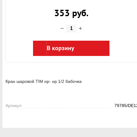
353 руб.
В корзину
Кран шаровой TIM нр- нр 1/2 бабочка
Артикул
79785/DE1