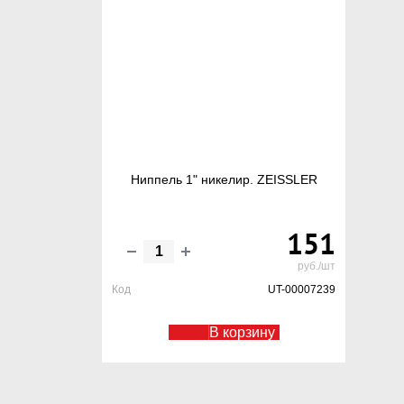
Ниппель 1" никелир. ZEISSLER
151
руб./шт
Код
UT-00007239
В корзину