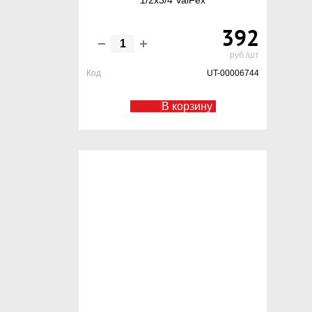
1/2х3/4 ValFex
392
руб./шт
Код
UT-00006744
В корзину