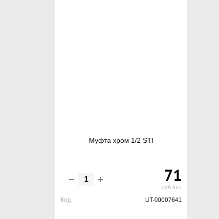
Муфта хром 1/2 STI
71
руб./шт
Код
UT-00007641