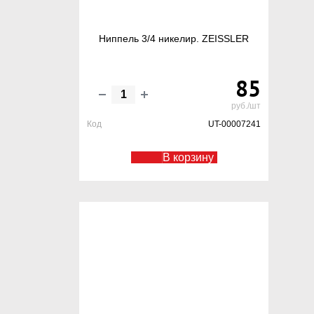
Ниппель 3/4 никелир. ZEISSLER
85
руб./шт
Код
UT-00007241
В корзину