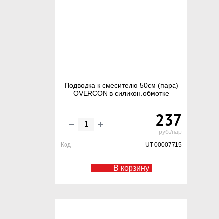
Подводка к смесителю 50см (пара)
OVERCON в силикон.обмотке
237
руб./пар
Код
UT-00007715
В корзину