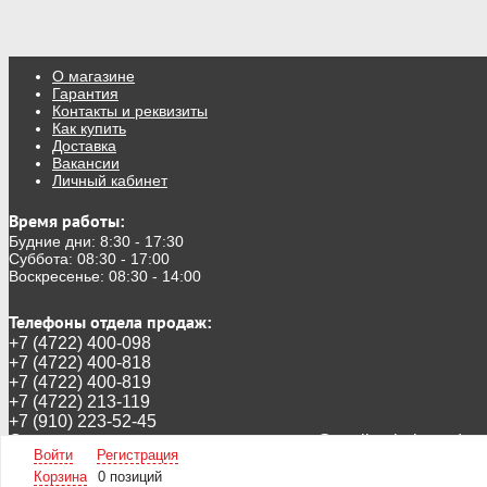
О магазине
Гарантия
Контакты и реквизиты
Как купить
Доставка
Вакансии
Личный кабинет
Время работы:
Будние дни: 8:30 - 17:30
Суббота: 08:30 - 17:00
Воскресенье: 08:30 - 14:00
Телефоны отдела продаж:
+7 (4722) 400-098
+7 (4722) 400-818
+7 (4722) 400-819
+7 (4722) 213-119
+7 (910) 223-52-45
Следите за новинками в инстаграмм:
@stroika_belgorod
Войти
Регистрация
А так же в ВК
https://vk.com/ooostroika
Корзина
0 позиций