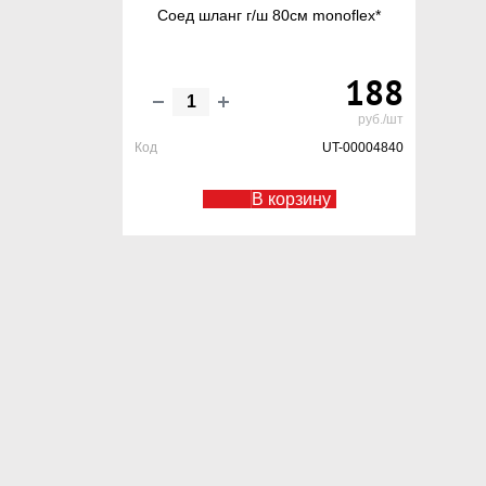
Соед шланг г/ш 80см monoflex*
188
руб./шт
Код
UT-00004840
В корзину