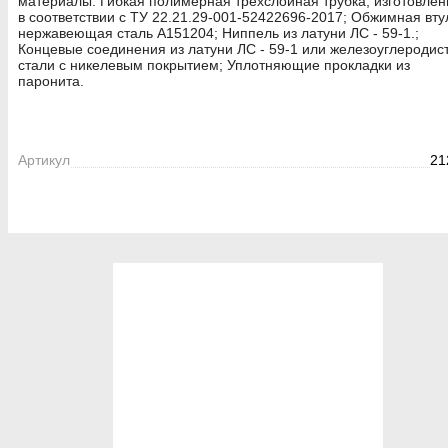
материалы: Гибкая полимерная трехслойная трубка, изготовле
в соответствии с ТУ 22.21.29-001-52422696-2017; Обжимная втул
нержавеющая сталь А151204; Ниппель из латуни ЛС - 59-1.;
Концевые соединения из латуни ЛС - 59-1 или железоуглеродис
стали с никелевым покрытием; Уплотняющие прокладки из
паронита.
Артикул
21