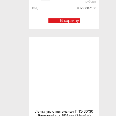
руб./шт
Код
UT-00007130
В корзину
Лента уплотнительная ППЭ 30*30
Дихтунгсбанд BPSnet (24шт/уп)