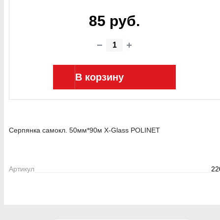
85 руб.
В корзину
Серпянка самокл. 50мм*90м X-Glass POLINET
Артикул
22