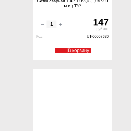
Сетка сварная 100*100*3,0 (1,0м*2,0
м.п.) ТУ*
147
руб./шт
Код
UT-00007630
В корзину