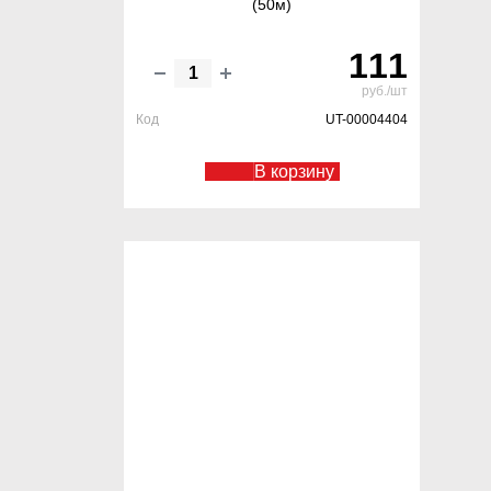
(50м)
111
руб./шт
Код
UT-00004404
В корзину