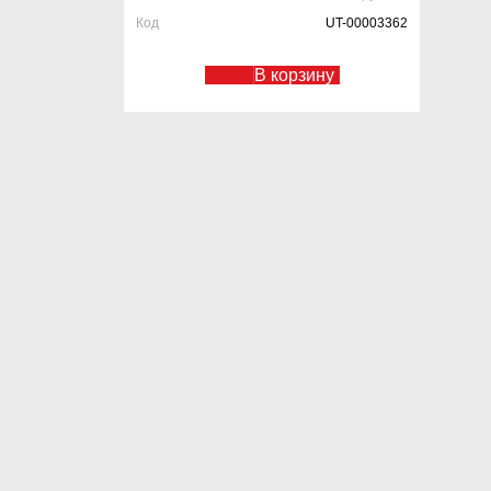
Код
UT-00003362
В корзину
Сетка сварная 50*50*1,4 светлая
(0,20м*50м.п.)