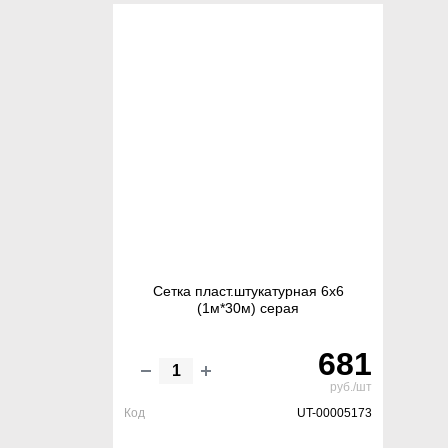
Сетка пласт.штукатурная 6х6
(1м*30м) серая
681
руб./шт
Код
UT-00005173