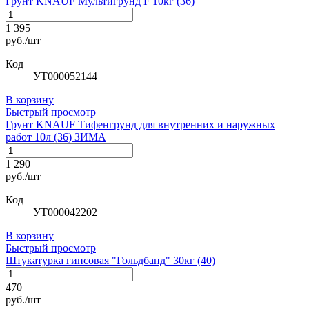
Грунт KNAUF Мультигрунд F 10кг (36)
1 395
руб./шт
Код
УТ000052144
В корзину
Быстрый просмотр
Грунт KNAUF Тифенгрунд для внутренних и наружных
работ 10л (36) ЗИМА
1 290
руб./шт
Код
УТ000042202
В корзину
Быстрый просмотр
Штукатурка гипсовая "Гольдбанд" 30кг (40)
470
руб./шт