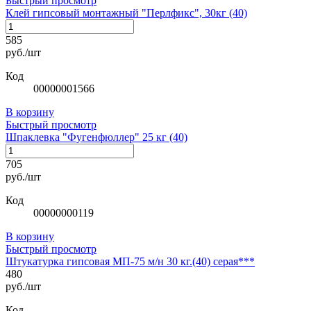
Быстрый просмотр
Клей гипсовый монтажный "Перлфикс", 30кг (40)
585
руб./шт
Код
00000001566
В корзину
Быстрый просмотр
Шпаклевка "Фугенфюллер" 25 кг (40)
705
руб./шт
Код
00000000119
В корзину
Быстрый просмотр
Штукатурка гипсовая МП-75 м/н 30 кг.(40) серая***
480
руб./шт
Код