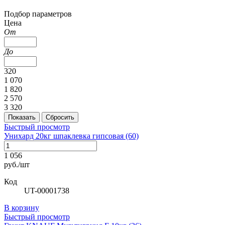
Подбор параметров
Цена
От
До
320
1 070
1 820
2 570
3 320
Быстрый просмотр
Унихард 20кг шпаклевка гипсовая (60)
1 056
руб./шт
Код
UT-00001738
В корзину
Быстрый просмотр