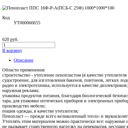
Код
УТ000060655
620 руб.
В корзину
Описание
Области применения:
строительство - утепление пенопластом (в качестве утеплите
судостроение, для изготовления бакенов, понтонов, легких лод
радио и электротехника, используется в качестве диэлектриков;
наружная реклама;
упаковка продуктов питания, благодаря биологической безопас
тара, для упаковки оптических приборов и электронных прибо
производство мебели;
пошив одежды, в качестве утеплителя;
Пенопласт — прежде всего великолепный тепло- и звукоизолят
Утеплять этим материалом можно практически все: наружные и
не оказывает существенную нагрузку на перекрытия, несущие 