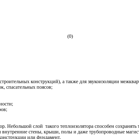
(0)
ля строительных конструкций), а также для звукоизоляции межк
ок, спасательных поясов;
ности;
ров;
ор. Небольшой слой такого теплоизолятора способен сохранять 
 внутренние стены, крыши, полы и даже трубопроводные магист
конструкции или фундамент.