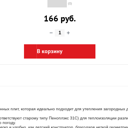
(0)
166 руб.
В корзину
ых плит, которая идеально подходит для утепления загородных до
ветствуют старому типу Пеноплэкс 31С) для теплоизоляции разл
 погоду.
 и удобно, как детский конструктор, благодаря четкой геометрии