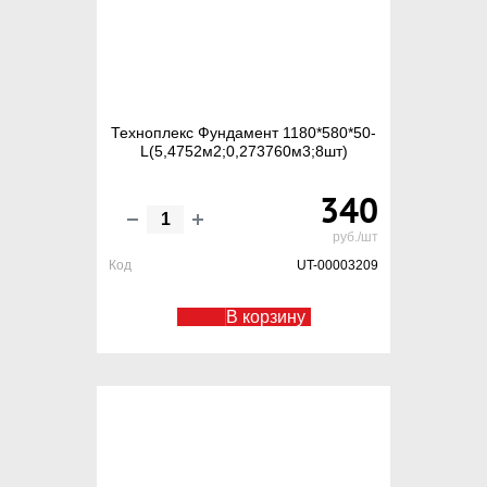
Техноплекс Фундамент 1180*580*50-
L(5,4752м2;0,273760м3;8шт)
340
руб./шт
Код
UT-00003209
В корзину