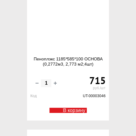
Пеноплэкс 1185*585*100 ОСНОВА
(0,2772м3, 2,773 м2;4шт)
715
руб./шт
Код
UT-00003046
В корзину