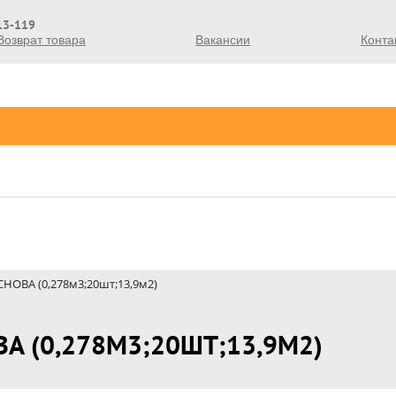
213-119
Возврат товара
Вакансии
Конта
СНОВА (0,278м3;20шт;13,9м2)
А (0,278М3;20ШТ;13,9М2)