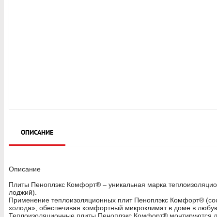
ОПИСАНИЕ
Описание
Плиты Пеноплэкс Комфорт® – уникальная марка теплоизоляционн
лоджий).
Применение теплоизоляционных плит Пеноплэкс Комфорт® (соот
холода», обеспечивая комфортный микроклимат в доме в любую
Теплоизоляционные плиты Пеноплэкс Комфорт® монтируются легко