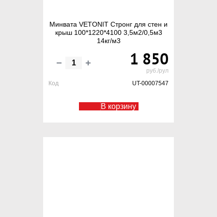
Минвата VETONIT Стронг для стен и
крыш 100*1220*4100 3,5м2/0,5м3
14кг/м3
1 850
руб./рул
Код
UT-00007547
В корзину