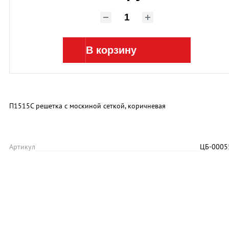
В корзину
П1515С решетка с москиной сеткой, коричневая
Артикул
ЦБ-0005