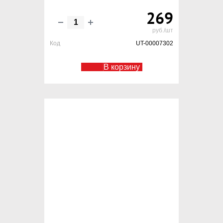
269
руб./шт
Код
UT-00007302
В корзину