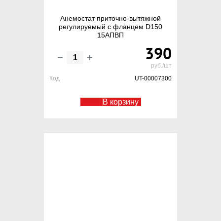
Анемостат приточно-вытяжной
регулируемый с фланцем D150
15АПВП
390
руб./шт
Код
UT-00007300
В корзину