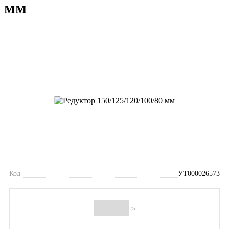
мм
Код
УТ000026573
(0)