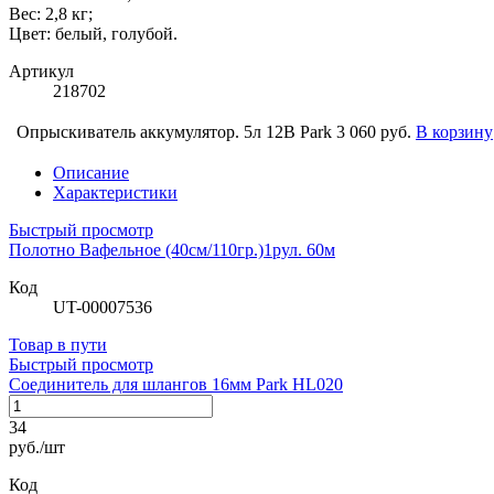
Вес: 2,8 кг;
Цвет: белый, голубой.
Артикул
218702
Опрыскиватель аккумулятор. 5л 12В Park
3 060 руб.
В корзину
Описание
Характеристики
Быстрый просмотр
Полотно Вафельное (40см/110гр.)1рул. 60м
Код
UT-00007536
Товар в пути
Быстрый просмотр
Соединитель для шлангов 16мм Park HL020
34
руб./шт
Код